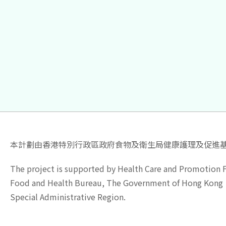
Pagination
本計劃由香港特別行政區政府食物及衛生局健康護理及促進
The project is supported by Health Care and Promotion 
Food and Health Bureau, The Government of Hong Kong
Special Administrative Region.