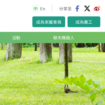
中
En
分享至
glis
成為家屬會員
成為義工
h
活動
聊天機器人