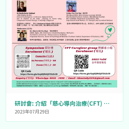
研討會: 介紹「慈⼼導向治療(CFT) 理
論」與⾹港應⽤經驗 (「思覺失調」患
2023年07月29日
者的親屬 )