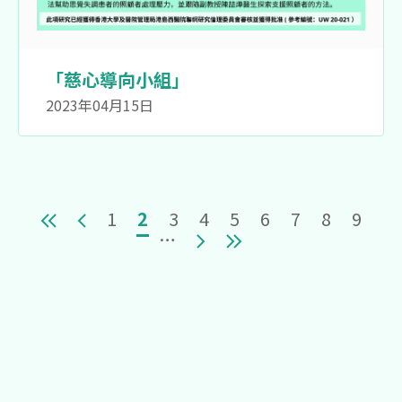
「慈心導向小組」
2023年04月15日
Pagination
First page
Previous page
頁面
目前頁面
頁面
頁面
頁面
頁面
頁面
頁面
頁面
1
2
3
4
5
6
7
8
9
Next page
Last page
…